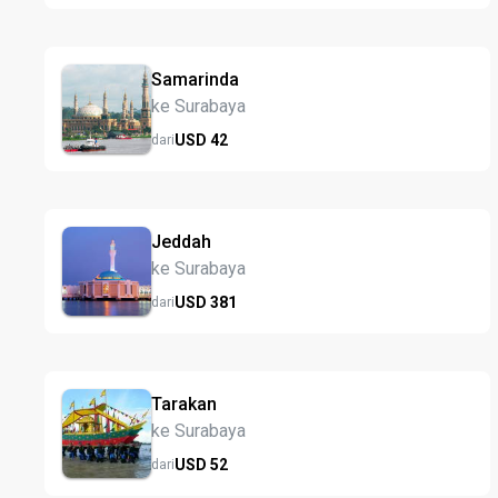
Samarinda
ke Surabaya
USD
42
dari
Jeddah
ke Surabaya
USD
381
dari
Tarakan
ke Surabaya
USD
52
dari