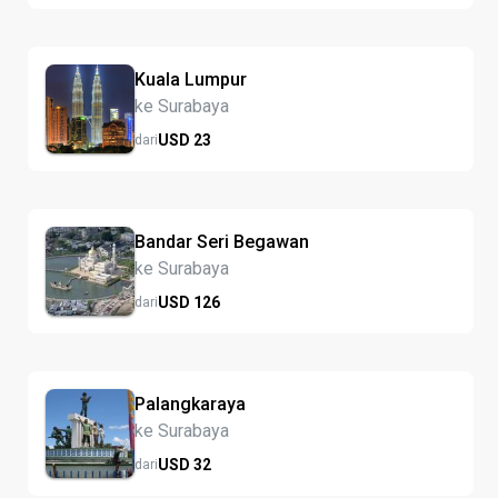
Kuala Lumpur
ke Surabaya
USD
23
dari
Bandar Seri Begawan
ke Surabaya
USD
126
dari
Palangkaraya
ke Surabaya
USD
32
dari