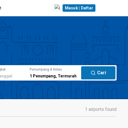
t
|
Masuk | Daftar
gkat
Penumpang & Kelas
Cari
anggal
1
Penumpang
,
Termurah
1 airports found