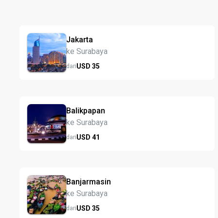
Jakarta
ke Surabaya
USD
35
dari
Balikpapan
ke Surabaya
USD
41
dari
Banjarmasin
ke Surabaya
USD
35
dari