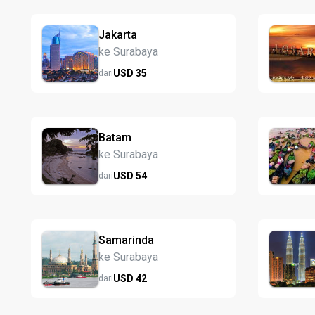
Jakarta
ke Surabaya
USD
35
dari
Batam
ke Surabaya
USD
54
dari
Samarinda
ke Surabaya
USD
42
dari