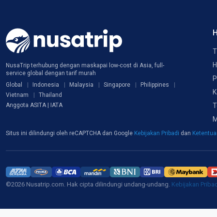
H
T
H
NusaTrip terhubung dengan maskapai low-cost di Asia, full-
service global dengan tarif murah
P
Global
Indonesia
Malaysia
Singapore
Philippines
K
Vietnam
Thailand
T
Anggota ASITA | IATA
M
Situs ini dilindungi oleh reCAPTCHA dan Google
Kebijakan Pribadi
dan
Ketentu
©2026 Nusatrip.com. Hak cipta dilindungi undang-undang.
Kebijakan Priba