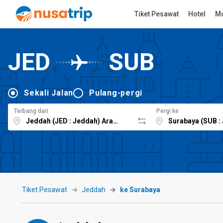
Tiket Pesawat
Hotel
Mo
JED
SUB
Sekali Jalan
Pulang-pergi
Terbang dari
Pergi ke
Tiket Pesawat
Jeddah
ke Surabaya