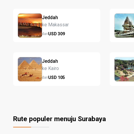
Jeddah
ke Makassar
USD
309
dari
Jeddah
ke Kairo
USD
105
dari
Rute populer menuju Surabaya