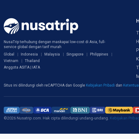
H
T
H
NusaTrip terhubung dengan maskapai low-cost di Asia, full-
service global dengan tarif murah
P
Global
Indonesia
Malaysia
Singapore
Philippines
K
Vietnam
Thailand
T
Anggota ASITA | IATA
M
Situs ini dilindungi oleh reCAPTCHA dan Google
Kebijakan Pribadi
dan
Ketentu
©2026 Nusatrip.com. Hak cipta dilindungi undang-undang.
Kebijakan Priba