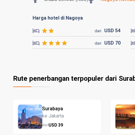
Harga hotel di Nagoya
USD
54
dari
USD
70
dari
Rute penerbangan terpopuler dari Sura
Surabaya
ke Jakarta
USD
39
dari