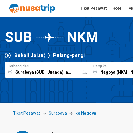
Tiket Pesawat
Hotel
Mo
SUB
NKM
Sekali Jalan
Pulang-pergi
Terbang dari
Pergi ke
Tiket Pesawat
Surabaya
ke Nagoya