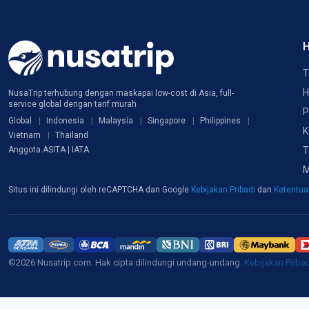
H
T
H
NusaTrip terhubung dengan maskapai low-cost di Asia, full-
service global dengan tarif murah
P
Global
Indonesia
Malaysia
Singapore
Philippines
K
Vietnam
Thailand
T
Anggota ASITA | IATA
M
Situs ini dilindungi oleh reCAPTCHA dan Google
Kebijakan Pribadi
dan
Ketentu
©2026 Nusatrip.com. Hak cipta dilindungi undang-undang.
Kebijakan Priba