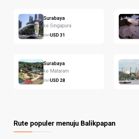
Surabaya
ke Singapura
USD
31
dari
Surabaya
ke Mataram
USD
28
dari
Rute populer menuju Balikpapan