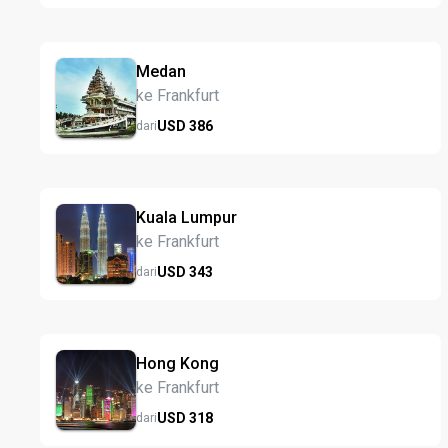
Medan
ke Frankfurt
USD
386
dari
Kuala Lumpur
ke Frankfurt
USD
343
dari
Hong Kong
ke Frankfurt
USD
318
dari