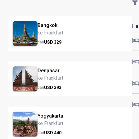
Bangkok
Ha
ke Frankfurt
USD
329
dari
Denpasar
ke Frankfurt
USD
393
dari
Yogyakarta
ke Frankfurt
USD
440
dari