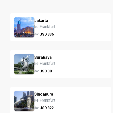
Jakarta
ke Frankfurt
USD
336
dari
Surabaya
ke Frankfurt
USD
381
dari
Singapura
ke Frankfurt
USD
322
dari