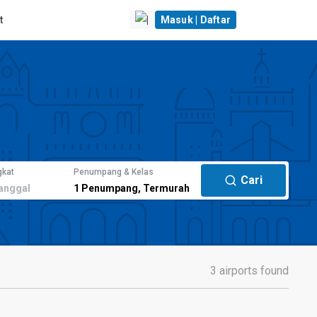
t
|
Masuk | Daftar
gkat
Penumpang & Kelas
Cari
anggal
1
Penumpang
,
Termurah
3 airports found