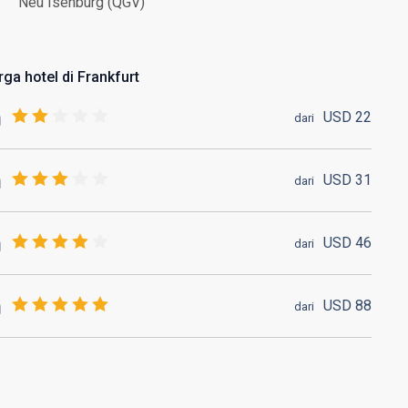
Neu Isenburg (QGV)
rga hotel di Frankfurt
USD
22
dari
USD
31
dari
USD
46
dari
USD
88
dari