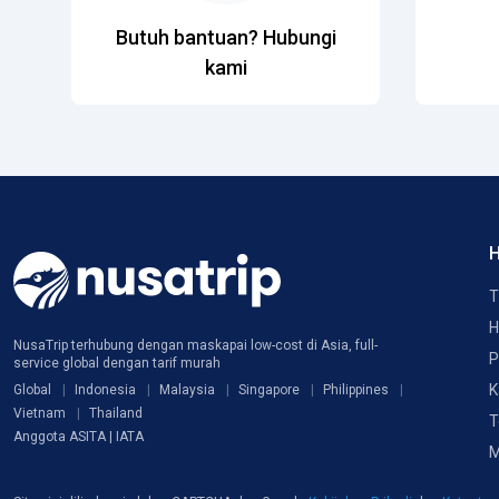
Butuh bantuan? Hubungi
kami
H
T
H
NusaTrip terhubung dengan maskapai low-cost di Asia, full-
P
service global dengan tarif murah
K
Global
Indonesia
Malaysia
Singapore
Philippines
Vietnam
Thailand
T
Anggota ASITA | IATA
M