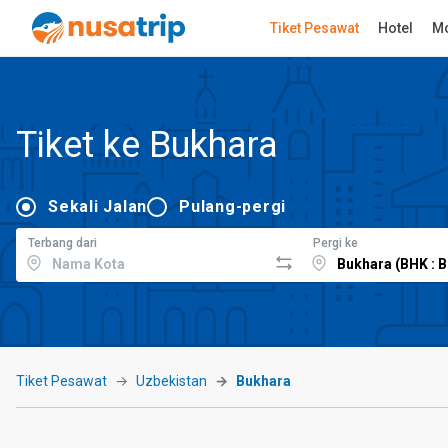
Tiket Pesawat
Hotel
Mo
Tiket ke Bukhara
Sekali Jalan
Pulang-pergi
Terbang dari
Pergi ke
Tiket Pesawat
Uzbekistan
Bukhara