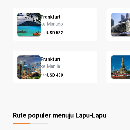
Frankfurt
ke Manado
USD
532
dari
Frankfurt
ke Manila
USD
439
dari
Rute populer menuju Lapu-Lapu