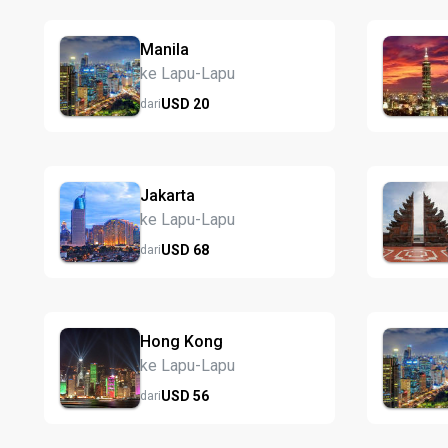
Manila
ke Lapu-Lapu
USD
20
dari
Jakarta
ke Lapu-Lapu
USD
68
dari
Hong Kong
ke Lapu-Lapu
USD
56
dari