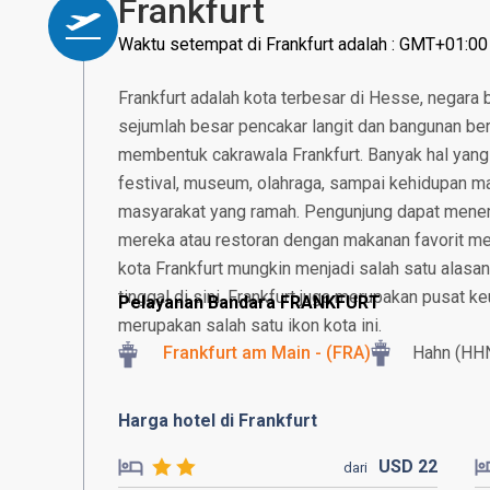
Frankfurt
Waktu setempat di Frankfurt adalah : GMT+01:00
Frankfurt adalah kota terbesar di Hesse, negara 
sejumlah besar pencakar langit dan bangunan bert
membentuk cakrawala Frankfurt. Banyak hal yang b
festival, museum, olahraga, sampai kehidupan m
masyarakat yang ramah. Pengunjung dapat mene
mereka atau restoran dengan makanan favorit mer
kota Frankfurt mungkin menjadi salah satu alasa
tinggal di sini. Frankfurt juga merupakan pusat k
Pelayanan Bandara FRANKFURT
merupakan salah satu ikon kota ini.
Frankfurt am Main - (FRA)
Hahn (HH
Harga hotel di Frankfurt
USD
22
dari