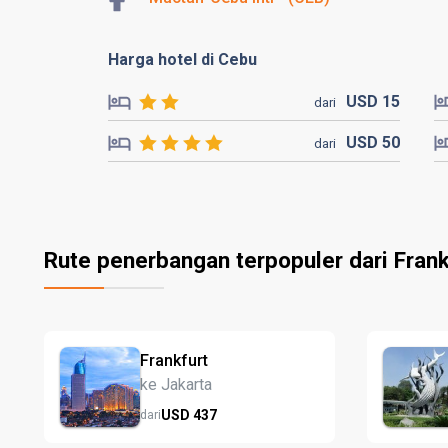
Harga hotel di Cebu
USD
15
dari
USD
50
dari
Rute penerbangan terpopuler dari Frank
Frankfurt
ke Jakarta
USD
437
dari