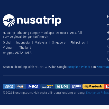
H
T
H
NusaTrip terhubung dengan maskapai low-cost di Asia, full-
service global dengan tarif murah
P
Global
Indonesia
Malaysia
Singapore
Philippines
K
Vietnam
Thailand
T
Anggota ASITA | IATA
M
Situs ini dilindungi oleh reCAPTCHA dan Google
Kebijakan Pribadi
dan
Ketentu
©2026 Nusatrip.com. Hak cipta dilindungi undang-undang.
Kebijakan Priba