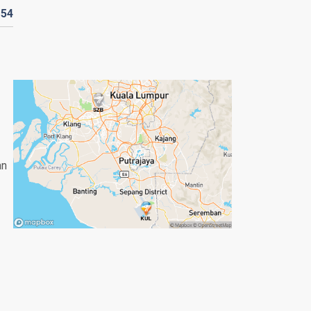
D
54
an