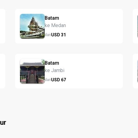
Batam
ke Medan
USD
31
dari
Batam
ke Jambi
USD
67
dari
ur