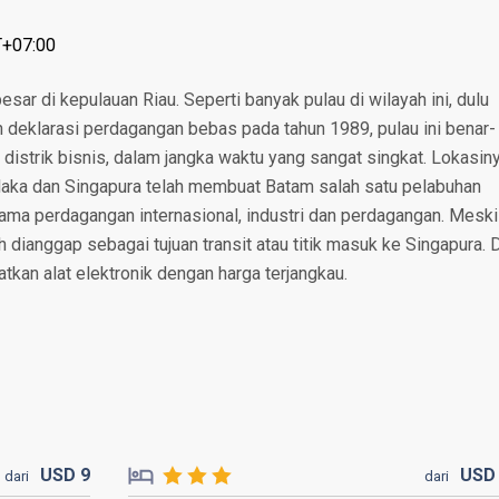
T+07:00
sar di kepulauan Riau. Seperti banyak pulau di wilayah ini, dulu
h deklarasi perdagangan bebas pada tahun 1989, pulau ini benar-
 distrik bisnis, dalam jangka waktu yang sangat singkat. Lokasin
alaka dan Singapura telah membuat Batam salah satu pelabuhan
tama perdagangan internasional, industri dan perdagangan. Meski
dianggap sebagai tujuan transit atau titik masuk ke Singapura. D
atkan alat elektronik dengan harga terjangkau.
USD
9
US
dari
dari