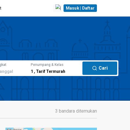
t
|
Masuk | Daftar
gkat
Penumpang & Kelas
Cari
anggal
1
,
Tarif Termurah
3 bandara ditemukan