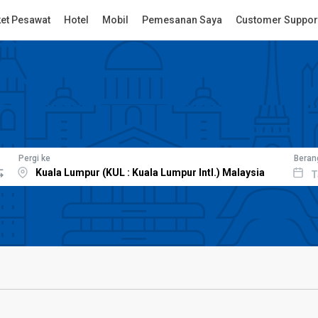
ket Pesawat
Hotel
Mobil
Pemesanan Saya
Customer Suppor
Pergi ke
Beran
T