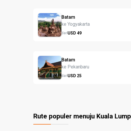
Batam
ke Yogyakarta
USD
49
dari
Batam
ke Pekanbaru
USD
25
dari
Rute populer menuju Kuala Lump