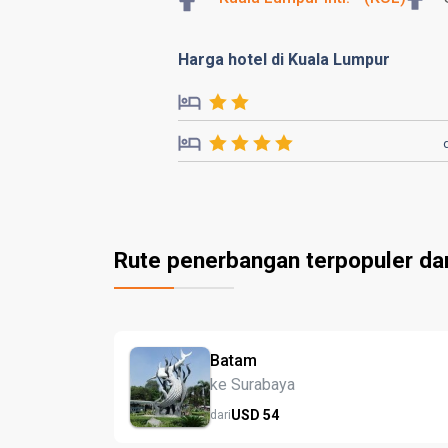
Harga hotel di Kuala Lumpur
Rute penerbangan terpopuler da
Batam
ke Surabaya
USD
54
dari