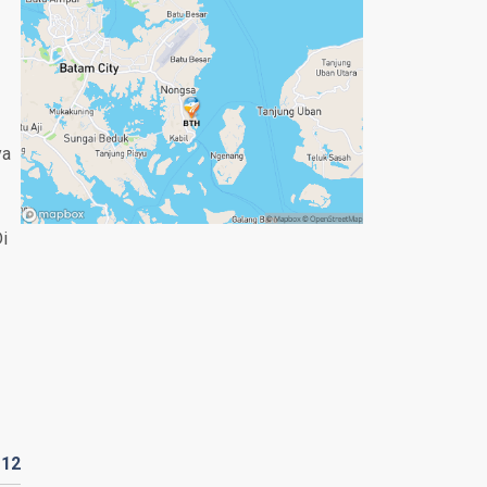
ya
i
D
12