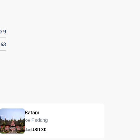
D
9
D
63
Batam
ke Padang
USD
30
dari