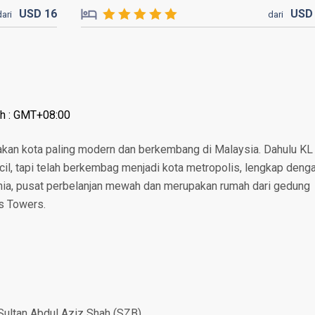
USD
16
US
dari
dari
ah : GMT+08:00
akan kota paling modern dan berkembang di Malaysia. Dahulu KL
l, tapi telah berkembag menjadi kota metropolis, lengkap deng
unia, pusat perbelanjan mewah dan merupakan rumah dari gedung
as Towers.
Sultan Abdul Aziz Shah (SZB)