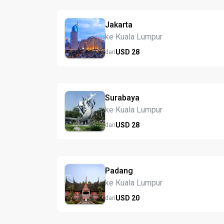
Jakarta
ke Kuala Lumpur
USD
28
dari
Surabaya
ke Kuala Lumpur
USD
28
dari
Padang
ke Kuala Lumpur
USD
20
dari