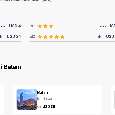
USD
4
US
dari
dari
USD
24
US
dari
dari
ri Batam
Batam
ke Jakarta
USD
38
dari