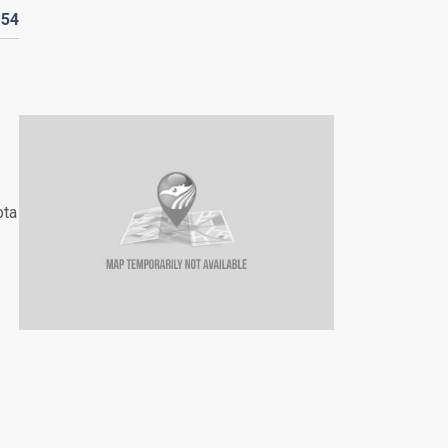
D
54
ota