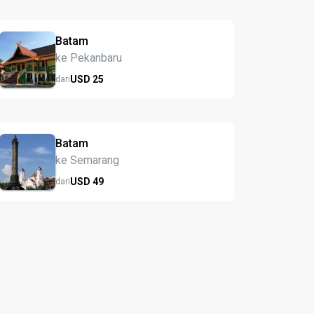
Batam
ke Pekanbaru
USD
25
dari
Batam
ke Semarang
USD
49
dari