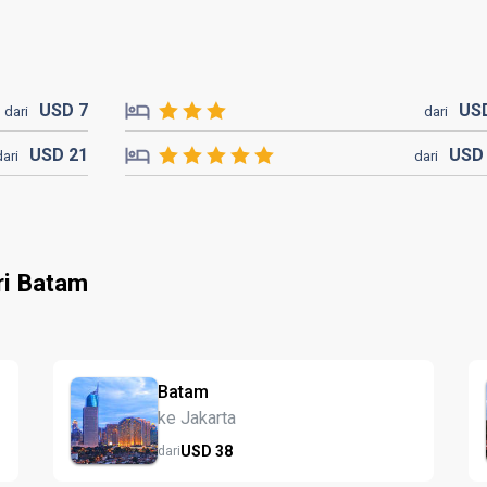
USD
7
US
dari
dari
USD
21
US
dari
dari
ri Batam
Batam
ke Jakarta
USD
38
dari