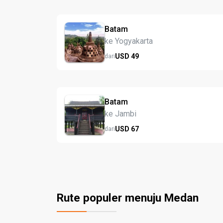
Batam
ke Yogyakarta
USD
49
dari
Batam
ke Jambi
USD
67
dari
Rute populer menuju Medan