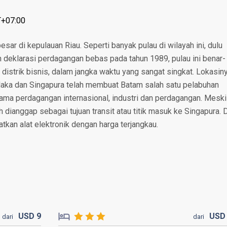
T+07:00
sar di kepulauan Riau. Seperti banyak pulau di wilayah ini, dulu
h deklarasi perdagangan bebas pada tahun 1989, pulau ini benar-
 distrik bisnis, dalam jangka waktu yang sangat singkat. Lokasin
alaka dan Singapura telah membuat Batam salah satu pelabuhan
tama perdagangan internasional, industri dan perdagangan. Meski
dianggap sebagai tujuan transit atau titik masuk ke Singapura. D
atkan alat elektronik dengan harga terjangkau.
USD
9
US
dari
dari