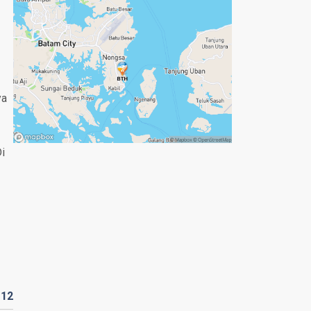
ya
i
D
12