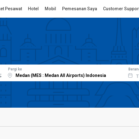
ket Pesawat
Hotel
Mobil
Pemesanan Saya
Customer Suppor
Pergi ke
Beran
T