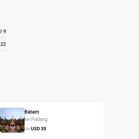
D
9
D
22
Batam
ke Padang
USD
30
dari