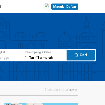
t
|
Masuk | Daftar
gkat
Penumpang & Kelas
Cari
anggal
1
,
Tarif Termurah
2 bandara ditemukan