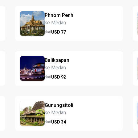
Phnom Penh
ke Medan
USD
77
dari
Balikpapan
ke Medan
USD
92
dari
Gunungsitoli
ke Medan
USD
34
dari