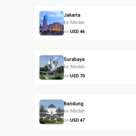
Jakarta
ke Medan
USD
46
dari
Surabaya
ke Medan
USD
70
dari
Bandung
ke Medan
USD
47
dari