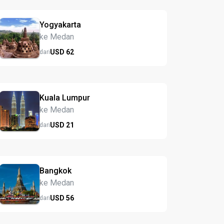
Yogyakarta
ke Medan
USD
62
dari
Kuala Lumpur
ke Medan
USD
21
dari
Bangkok
ke Medan
USD
56
dari