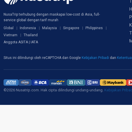
T
H
NusaTrip terhubung dengan maskapai low-cost di Asia, full-
P
service global dengan tarif murah
K
Global
Indonesia
Malaysia
Singapore
Philippines
T
Vietnam
Thailand
M
Anggota ASITA | IATA
Situs ini dilindungi oleh reCAPTCHA dan Google
Kebijakan Pribadi
dan
Ketentu
©2026 Nusatrip.com. Hak cipta dilindungi undang-undang.
Kebijakan Priba