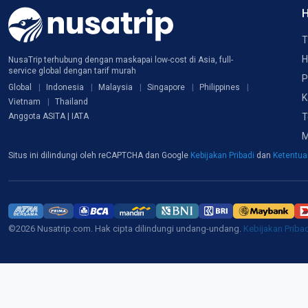
H
T
H
NusaTrip terhubung dengan maskapai low-cost di Asia, full-
service global dengan tarif murah
P
Global
Indonesia
Malaysia
Singapore
Philippines
K
Vietnam
Thailand
T
Anggota ASITA | IATA
M
Situs ini dilindungi oleh reCAPTCHA dan Google
Kebijakan Pribadi
dan
Ketentu
©2026 Nusatrip.com. Hak cipta dilindungi undang-undang.
Kebijakan Priba