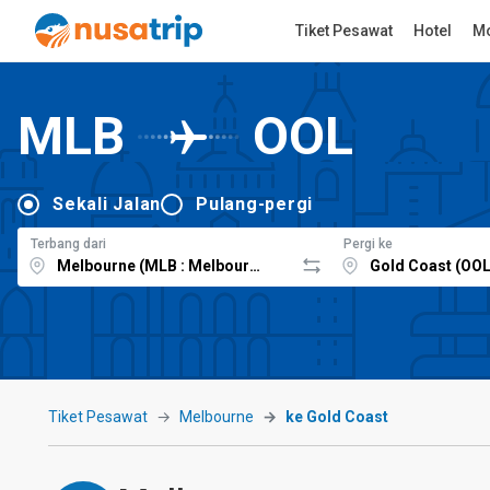
Tiket Pesawat
Hotel
Mo
MLB
OOL
Sekali Jalan
Pulang-pergi
Terbang dari
Pergi ke
Tiket Pesawat
Melbourne
ke Gold Coast