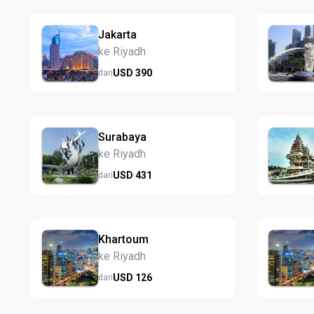
Jakarta
ke Riyadh
USD
390
dari
Surabaya
ke Riyadh
USD
431
dari
Khartoum
ke Riyadh
USD
126
dari