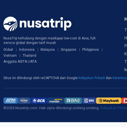
H
T
H
NusaTrip terhubung dengan maskapai low-cost di Asia, full-
service global dengan tarif murah
P
Global
Indonesia
Malaysia
Singapore
Philippines
K
Vietnam
Thailand
T
Anggota ASITA | IATA
M
Situs ini dilindungi oleh reCAPTCHA dan Google
Kebijakan Pribadi
dan
Ketentu
©2026 Nusatrip.com. Hak cipta dilindungi undang-undang.
Kebijakan Priba