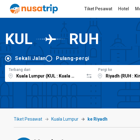
Tiket Pesawat
Hotel
Mo
KUL
RUH
Sekali Jalan
Pulang-pergi
Terbang dari
Pergi ke
Tiket Pesawat
Kuala Lumpur
ke Riyadh