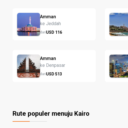
Amman
ke Jeddah
USD
116
dari
Amman
ke Denpasar
USD
513
dari
Rute populer menuju Kairo