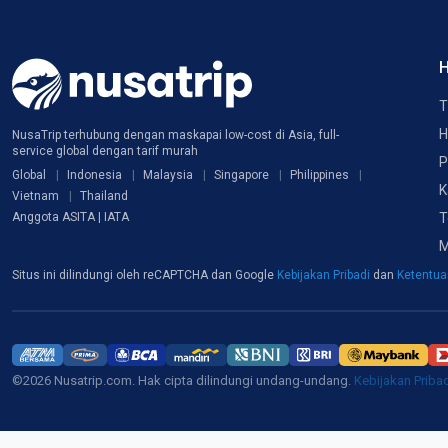
H
T
H
NusaTrip terhubung dengan maskapai low-cost di Asia, full-
service global dengan tarif murah
P
Global
Indonesia
Malaysia
Singapore
Philippines
K
Vietnam
Thailand
T
Anggota ASITA | IATA
M
Situs ini dilindungi oleh reCAPTCHA dan Google
Kebijakan Pribadi
dan
Ketentu
©2026 Nusatrip.com. Hak cipta dilindungi undang-undang.
Kebijakan Priba