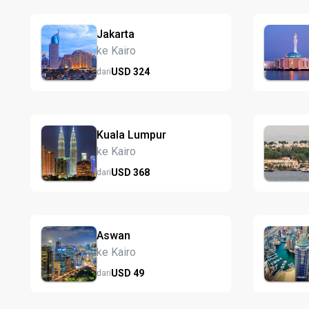
Jakarta
ke Kairo
USD
324
dari
Kuala Lumpur
ke Kairo
USD
368
dari
Aswan
ke Kairo
USD
49
dari