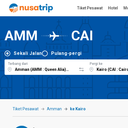
Tiket Pesawat
Hotel
Mo
AMM
CAI
Sekali Jalan
Pulang-pergi
Terbang dari
Pergi ke
Tiket Pesawat
Amman
ke Kairo