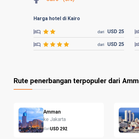
Harga hotel di Kairo
USD
25
dari
USD
25
dari
Rute penerbangan terpopuler dari Am
Amman
ke Jakarta
USD
292
dari