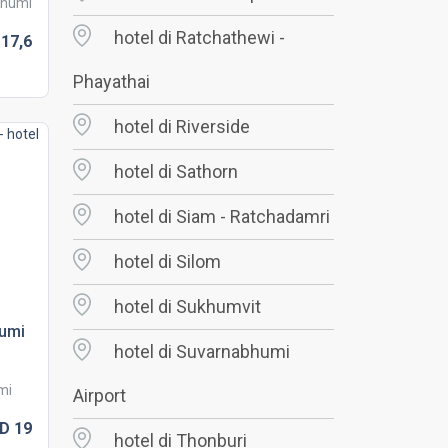
bhumi
hotel di Ratchathewi -
D
17,
6
Phayathai
hotel di Riverside
hotel di Sathorn
hotel di Siam - Ratchadamri
hotel di Silom
hotel di Sukhumvit
humi
hotel di Suvarnabhumi
mi
Airport
SD
19
hotel di Thonburi