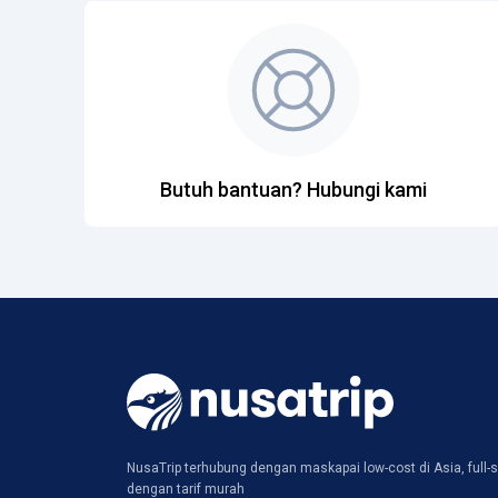
Butuh bantuan? Hubungi kami
NusaTrip terhubung dengan maskapai low-cost di Asia, full-s
dengan tarif murah