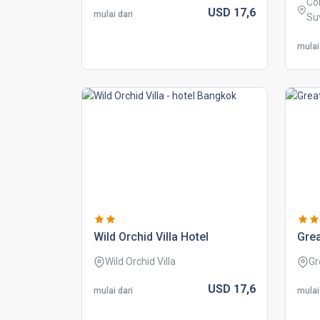
Co
USD
17,
6
mulai dari
Su
mulai
wild orchid villa hotel
grea
Wild Orchid Villa
Gr
USD
17,
6
mulai dari
mulai