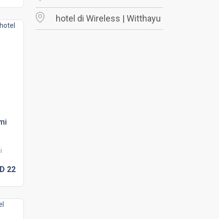
hotel di Wireless | Witthayu
mi
i
SD
22