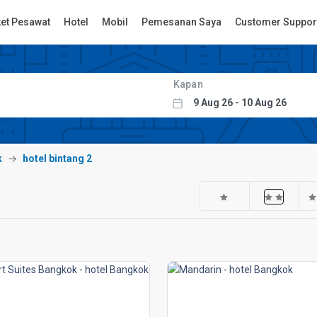
ket Pesawat
Hotel
Mobil
Pemesanan Saya
Customer Suppor
Kapan
k
hotel bintang 2