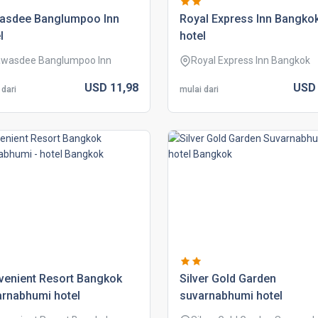
asdee banglumpoo inn
royal express inn bangko
l
hotel
wasdee Banglumpoo Inn
Royal Express Inn Bangkok
USD
11,
98
US
 dari
mulai dari
venient resort bangkok
silver gold garden
arnabhumi hotel
suvarnabhumi hotel