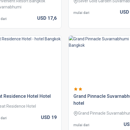
nvenient Resort Bangkok
Silver Gold Garden Suvarna
varnabhumi
US
mulai dari
USD
17,
6
 dari
t residence hotel hotel
grand pinnacle suvarnab
hotel
eat Residence Hotel
Grand Pinnacle Suvarnabhu
USD
19
 dari
U
mulai dari