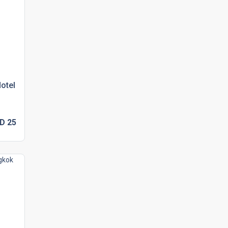
otel
SD
25